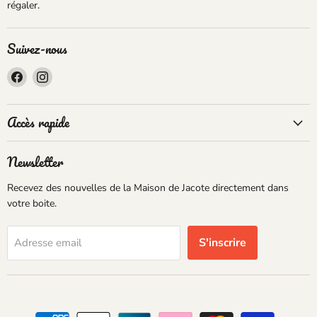
régaler.
Suivez-nous
Trouvez-
Trouvez-
nous
nous
sur
sur
Accès rapide
Facebook
Instagram
Newsletter
Recevez des nouvelles de la Maison de Jacote directement dans
votre boite.
S'inscrire
Adresse email