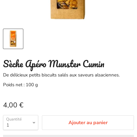
Sèche Apéro Munster Cumin
De délicieux petits biscuits salés aux saveurs alsaciennes.
Poids net : 100 g
Prix actuel
4,00 €
Quantité
Ajouter au panier