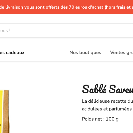
de livraison vous sont offerts dès 70 euros d'achat (hors frais et 
es cadeaux
Nos boutiques
Ventes gr
Sablé Saveu
La délicieuse recette du
acidulées et parfumées 
Poids net : 100 g