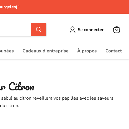
surgelés) !
Se connecter
Voir
le
panier
oupées
Cadeaux d'entreprise
À propos
Contact
r Citron
 sablé au citron réveillera vos papilles avec les saveurs
du citron.