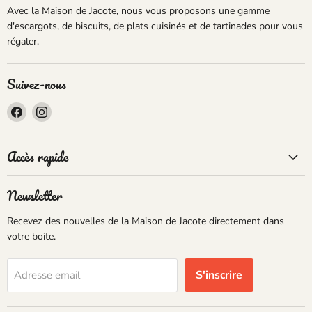
Avec la Maison de Jacote, nous vous proposons une gamme
d'escargots, de biscuits, de plats cuisinés et de tartinades pour vous
régaler.
Suivez-nous
Trouvez-
Trouvez-
nous
nous
sur
sur
Accès rapide
Facebook
Instagram
Newsletter
Recevez des nouvelles de la Maison de Jacote directement dans
votre boite.
S'inscrire
Adresse email