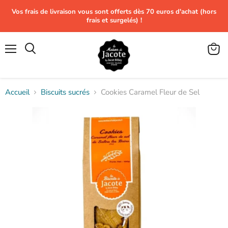
Vos frais de livraison vous sont offerts dès 70 euros d'achat (hors
frais et surgelés) !
Menu
Voir
le
panier
Accueil
Biscuits sucrés
Cookies Caramel Fleur de Sel