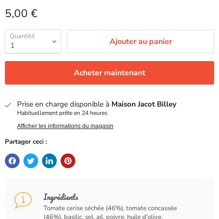
Prix actuel
5,00 €
Quantité
Ajouter au panier
Acheter maintenant
Prise en charge disponible à
Maison Jacot Billey
Habituellement prête en 24 heures
Afficher les informations du magasin
Partager ceci :
Ingrédients
Tomate cerise séchée (46%), tomate concassée
(46%), basilic, sel, ail, poivre, huile d'olive.