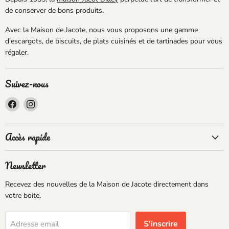
de conserver de bons produits.
Avec la Maison de Jacote, nous vous proposons une gamme
d'escargots, de biscuits, de plats cuisinés et de tartinades pour vous
régaler.
Suivez-nous
Trouvez-
Trouvez-
nous
nous
sur
sur
Accès rapide
Facebook
Instagram
Newsletter
Recevez des nouvelles de la Maison de Jacote directement dans
votre boite.
S'inscrire
Adresse email