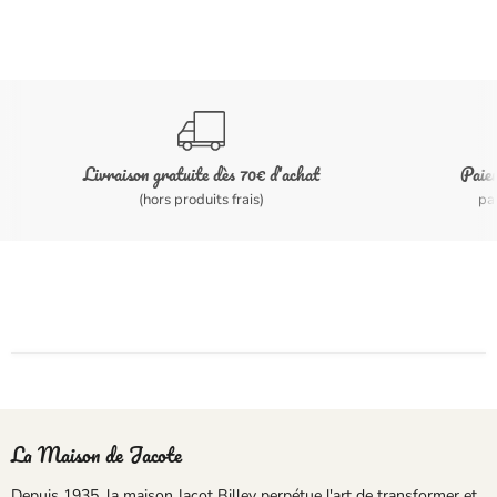
Livraison gratuite dès 70€ d'achat
Paiem
(hors produits frais)
pa
La Maison de Jacote
Depuis 1935, la
maison Jacot Billey
perpétue l'art de transformer et